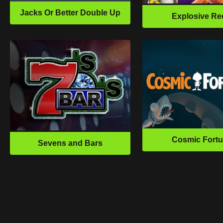
Jacks Or Better Double Up
Explosive Re
Cosmic Fort
Sevens and Bars