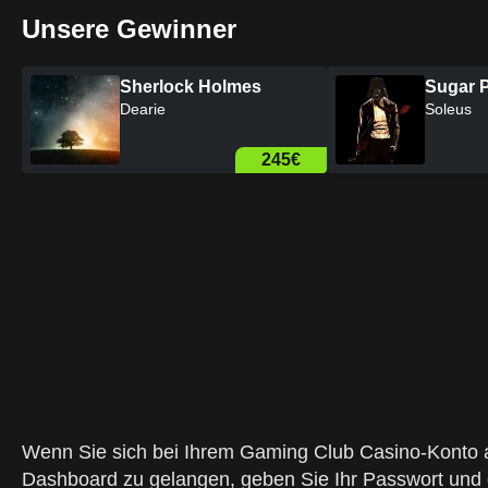
Unsere Gewinner
Sherlock Holmes
Sugar 
Dearie
Soleus
245€
Wenn Sie sich bei Ihrem Gaming Club Casino-Konto a
Dashboard zu gelangen, geben Sie Ihr Passwort und d