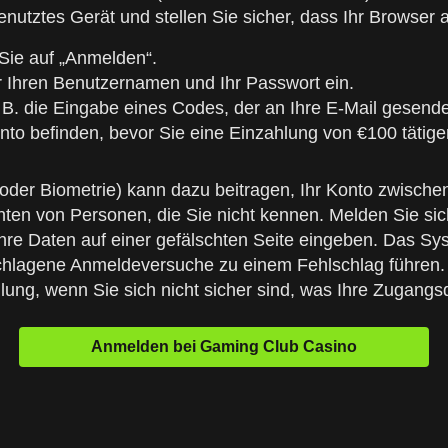
utztes Gerät und stellen Sie sicher, dass Ihr Browser 
Sie auf „Anmelden“.
er Ihren Benutzernamen und Ihr Passwort ein.
. B. die Eingabe eines Codes, der an Ihre E-Mail gesend
Konto befinden, bevor Sie eine Einzahlung von €100 tätige
oder Biometrie) kann dazu beitragen, Ihr Konto zwische
ichten von Personen, die Sie nicht kennen. Melden Sie sic
Ihre Daten auf einer gefälschten Seite eingeben. Das S
hlagene Anmeldeversuche zu einem Fehlschlag führen. 
lung, wenn Sie sich nicht sicher sind, was Ihre Zugangs
Anmelden bei Gaming Club Casino