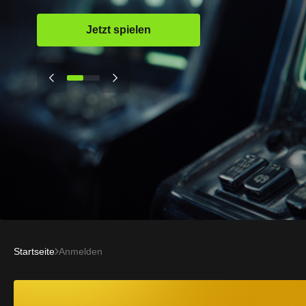
Jetzt spielen
Startseite
Anmelden