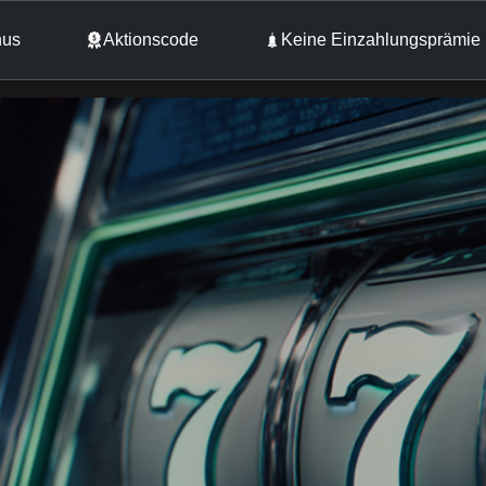
nus
Aktionscode
Keine Einzahlungsprämie