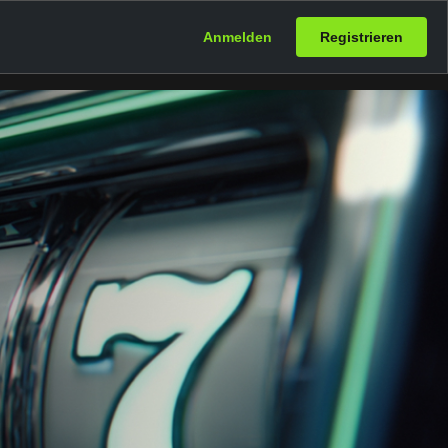
Anmelden
Registrieren