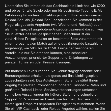
Überprüfen Sie immer, ob das Cashback ein Limit hat, wie €200,
und ob es für alle Spiele oder nur für bestimmte Typen gilt. Als
Belohnung für weitere Einzahlungen nach Ihrer ersten werden
Reload-Boni als „Reload-Boni“ bezeichnet. Sie kommen in der
Regel als geplante Angebote (wie Wochenend-Reloads) oder
als Ihnen speziell angebotene Angebote basierend darauf, was
Sie in letzter Zeit viel gespielt haben. Manchmal ist ein
zusätzliches Freispielpaket an bestimmte Slots zusammen mit
einem prozentualen Match auf eine qualifizierende Einzahlung
angehängt, wie 50% bis zu €150. Einige der besonderen
Vorteile, die nur Sie erhalten können, sind schnellere
Auszahlungen, priorisierter Support und Einladungen zu
privaten Turnieren oder Preisverlosungen.
Auf manchen Levels können Sie Geburtstagsgeschenke oder
Bonusangebote erhalten, die genau auf Ihre Lieblingsspiele
zugeschnitten sind. Das Aufsteigen in Stufen gewährt Ihnen
Zugang zu privaten Promotionen, höheren Cashback-Raten und
größeren Reload-Limits. Serviceverbesserungen umfassen
schnellere Auszahlungen für höhere Stufen und schnelleren
Support. VIPs können an Events wie Rennen, Turnieren und
einmaligen Drops mit separaten Preisgeldern teilnehmen. Wenn
Sie ein VIP-Cashback- oder Reload-Angebot wählen, stellen Sie