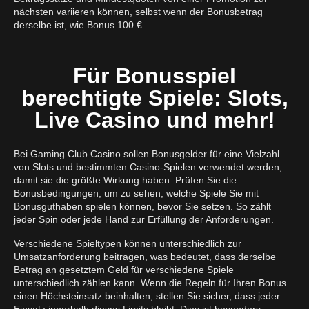
nächsten variieren können, selbst wenn der Bonusbetrag
derselbe ist, wie Bonus 100 €.
Für Bonusspiel
berechtigte Spiele: Slots,
Live Casino und mehr!
Bei Gaming Club Casino sollen Bonusgelder für eine Vielzahl
von Slots und bestimmten Casino-Spielen verwendet werden,
damit sie die größte Wirkung haben. Prüfen Sie die
Bonusbedingungen, um zu sehen, welche Spiele Sie mit
Bonusguthaben spielen können, bevor Sie setzen. So zählt
jeder Spin oder jede Hand zur Erfüllung der Anforderungen.
Verschiedene Spieltypen können unterschiedlich zur
Umsatzanforderung beitragen, was bedeutet, dass derselbe
Betrag an gesetztem Geld für verschiedene Spiele
unterschiedlich zählen kann. Wenn die Regeln für Ihren Bonus
einen Höchsteinsatz beinhalten, stellen Sie sicher, dass jeder