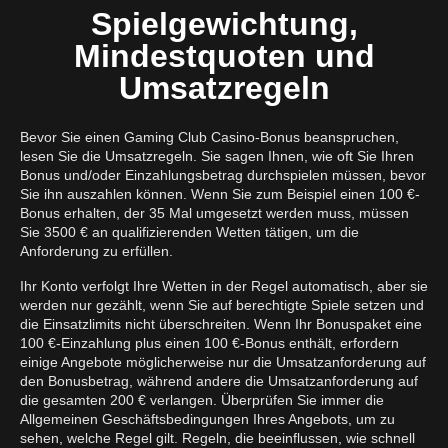
Spielgewichtung,
Mindestquoten und
Umsatzregeln
Bevor Sie einen Gaming Club Casino-Bonus beanspruchen,
lesen Sie die Umsatzregeln. Sie sagen Ihnen, wie oft Sie Ihren
Bonus und/oder Einzahlungsbetrag durchspielen müssen, bevor
Sie ihn auszahlen können. Wenn Sie zum Beispiel einen 100 €-
Bonus erhalten, der 35 Mal umgesetzt werden muss, müssen
Sie 3500 € an qualifizierenden Wetten tätigen, um die
Anforderung zu erfüllen.
Ihr Konto verfolgt Ihre Wetten in der Regel automatisch, aber sie
werden nur gezählt, wenn Sie auf berechtigte Spiele setzen und
die Einsatzlimits nicht überschreiten. Wenn Ihr Bonuspaket eine
100 €-Einzahlung plus einen 100 €-Bonus enthält, erfordern
einige Angebote möglicherweise nur die Umsatzanforderung auf
den Bonusbetrag, während andere die Umsatzanforderung auf
die gesamten 200 € verlangen. Überprüfen Sie immer die
Allgemeinen Geschäftsbedingungen Ihres Angebots, um zu
sehen, welche Regel gilt. Regeln, die beeinflussen, wie schnell