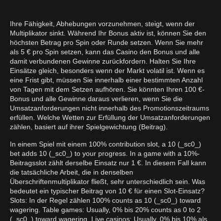
Ihre Fähigkeit, Abhebungen vorzunehmen, steigt, wenn der
Multiplikator sinkt. Während Ihr Bonus aktiv ist, können Sie den
höchsten Betrag pro Spin oder Runde setzen. Wenn Sie mehr
als 5 € pro Spin setzen, kann das Casino den Bonus und alle
damit verbundenen Gewinne zurückfordern. Halten Sie Ihre
Einsätze gleich, besonders wenn der Markt volatil ist. Wenn es
eine Frist gibt, müssen Sie innerhalb einer bestimmten Anzahl
von Tagen mit dem Setzen aufhören. Sie könnten Ihren 100 €-
Bonus und alle Gewinne daraus verlieren, wenn Sie die
Umsatzanforderungen nicht innerhalb des Promotionszeitraums
erfüllen. Welche Wetten zur Erfüllung der Umsatzanforderungen
zählen, basiert auf ihrer Spielgewichtung (Beitrag).
In einem Spiel mit einem 100% contribution slot, a 10 (_sc0_)
bet adds 10 (_sc0_) to your progress. In a game with a 10%-
Beitragsslot zählt derselbe Einsatz nur 1 €. In diesem Fall kann
die tatsächliche Arbeit, die in denselben
Überschriftenmultiplikator fließt, sehr unterschiedlich sein. Was
bedeutet ein typischer Beitrag von 10 € für einen Slot-Einsatz?
Slots: In der Regel zählen 100% counts as 10 (_sc0_) toward
wagering. Table games: Usually, 0% bis 20% counts as 0 to 2
(_sc0_) toward wagering. Live casinos: Usually, 0% bis 10% als