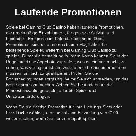
Laufende Promotionen
Spiele bei Gaming Club Casino haben laufende Promotionen,
die regelmäßige Einzahlungen, fortgesetzte Aktivität und
besondere Ereignisse im Kalender belohnen. Diese
Promotionen sind eine unterhaltsame Möglichkeit für
bestehende Spieler, weiterhin bei Gaming Club Casino zu
spielen. Durch die Anmeldung in Ihrem Konto können Sie in der
Regel auf diese Angebote zugreifen, was es einfach macht, zu
sehen, was verfügbar ist und welche Schritte Sie unternehmen
müssen, um sich zu qualifizieren. Prüfen Sie die
Bonusbedingungen sorgfältig, bevor Sie sich anmelden, um das
Beste daraus zu machen. Achten Sie besonders auf die
Mindesteinzahlungsregeln, erlaubte Spiele und
Umsatzanforderungen.
Wenn Sie die richtige Promotion für Ihre Lieblings-Slots oder
Live-Tische wählen, kann selbst eine Einzahlung von €100
weiter reichen, wenn Sie nur zum Spaß spielen.