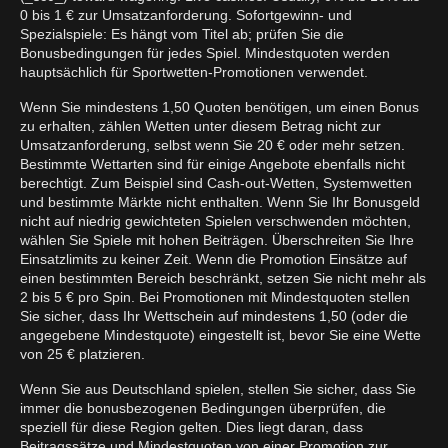
0 bis 1 € zur Umsatzanforderung. Sofortgewinn- und
Spezialspiele: Es hängt vom Titel ab; prüfen Sie die
Bonusbedingungen für jedes Spiel. Mindestquoten werden
hauptsächlich für Sportwetten-Promotionen verwendet.
Wenn Sie mindestens 1,50 Quoten benötigen, um einen Bonus
zu erhalten, zählen Wetten unter diesem Betrag nicht zur
Umsatzanforderung, selbst wenn Sie 20 € oder mehr setzen.
Bestimmte Wettarten sind für einige Angebote ebenfalls nicht
berechtigt. Zum Beispiel sind Cash-out-Wetten, Systemwetten
und bestimmte Märkte nicht enthalten. Wenn Sie Ihr Bonusgeld
nicht auf niedrig gewichteten Spielen verschwenden möchten,
wählen Sie Spiele mit hohen Beiträgen. Überschreiten Sie Ihre
Einsatzlimits zu keiner Zeit. Wenn die Promotion Einsätze auf
einen bestimmten Bereich beschränkt, setzen Sie nicht mehr als
2 bis 5 € pro Spin. Bei Promotionen mit Mindestquoten stellen
Sie sicher, dass Ihr Wettschein auf mindestens 1,50 (oder die
angegebene Mindestquote) eingestellt ist, bevor Sie eine Wette
von 25 € platzieren.
Wenn Sie aus Deutschland spielen, stellen Sie sicher, dass Sie
immer die bonusbezogenen Bedingungen überprüfen, die
speziell für diese Region gelten. Dies liegt daran, dass
Beitragssätze und Mindestquoten von einer Promotion zur