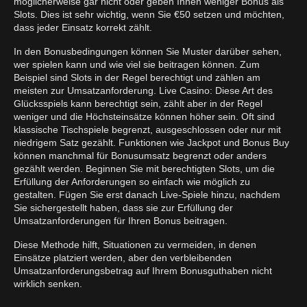
möglicherweise gar nicht oder geben Ihnen weniger Bonus als
Slots. Dies ist sehr wichtig, wenn Sie €50 setzen und möchten,
dass jeder Einsatz korrekt zählt.
In den Bonusbedingungen können Sie Muster darüber sehen,
wer spielen kann und wie viel sie beitragen können. Zum
Beispiel sind Slots in der Regel berechtigt und zählen am
meisten zur Umsatzanforderung. Live Casino: Diese Art des
Glücksspiels kann berechtigt sein, zählt aber in der Regel
weniger und die Höchsteinsätze können höher sein. Oft sind
klassische Tischspiele begrenzt, ausgeschlossen oder nur mit
niedrigem Satz gezählt. Funktionen wie Jackpot und Bonus Buy
können manchmal für Bonusumsatz begrenzt oder anders
gezählt werden. Beginnen Sie mit berechtigten Slots, um die
Erfüllung der Anforderungen so einfach wie möglich zu
gestalten. Fügen Sie erst danach Live-Spiele hinzu, nachdem
Sie sichergestellt haben, dass sie zur Erfüllung der
Umsatzanforderungen für Ihren Bonus beitragen.
Diese Methode hilft, Situationen zu vermeiden, in denen
Einsätze platziert werden, aber den verbleibenden
Umsatzanforderungsbetrag auf Ihrem Bonusguthaben nicht
wirklich senken.