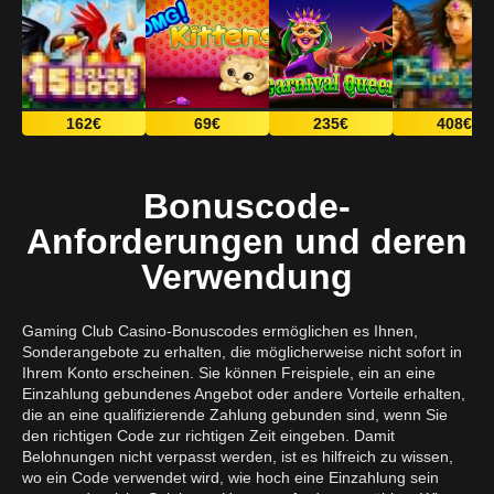
162€
69€
235€
408€
Bonuscode-
Anforderungen und deren
Verwendung
Gaming Club Casino-Bonuscodes ermöglichen es Ihnen,
Sonderangebote zu erhalten, die möglicherweise nicht sofort in
Ihrem Konto erscheinen. Sie können Freispiele, ein an eine
Einzahlung gebundenes Angebot oder andere Vorteile erhalten,
die an eine qualifizierende Zahlung gebunden sind, wenn Sie
den richtigen Code zur richtigen Zeit eingeben. Damit
Belohnungen nicht verpasst werden, ist es hilfreich zu wissen,
wo ein Code verwendet wird, wie hoch eine Einzahlung sein