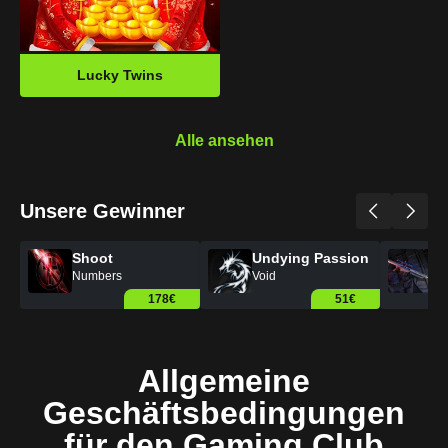
Lucky Twins
Alle ansehen
Unsere Gewinner
Shoot
Undying Passion
Ki
Numbers
Void
Ja
178€
51€
Allgemeine
Geschäftsbedingungen
für den Gaming Club