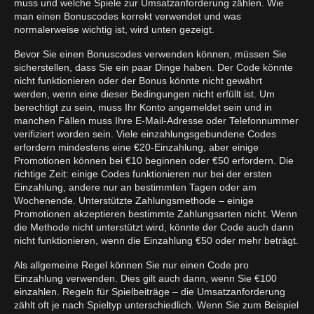
muss und welche Spiele zur Umsatzanforderung zählen. Wie
man einen Bonuscodes korrekt verwendet und was
normalerweise wichtig ist, wird unten gezeigt.
Bevor Sie einen Bonuscodes verwenden können, müssen Sie
sicherstellen, dass Sie ein paar Dinge haben. Der Code könnte
nicht funktionieren oder der Bonus könnte nicht gewährt
werden, wenn eine dieser Bedingungen nicht erfüllt ist. Um
berechtigt zu sein, muss Ihr Konto angemeldet sein und in
manchen Fällen muss Ihre E-Mail-Adresse oder Telefonnummer
verifiziert worden sein. Viele einzahlungsgebundene Codes
erfordern mindestens eine €20-Einzahlung, aber einige
Promotionen können bei €10 beginnen oder €50 erfordern. Die
richtige Zeit: einige Codes funktionieren nur bei der ersten
Einzahlung, andere nur an bestimmten Tagen oder am
Wochenende. Unterstützte Zahlungsmethode – einige
Promotionen akzeptieren bestimmte Zahlungsarten nicht. Wenn
die Methode nicht unterstützt wird, könnte der Code auch dann
nicht funktionieren, wenn die Einzahlung €50 oder mehr beträgt.
Als allgemeine Regel können Sie nur einen Code pro
Einzahlung verwenden. Dies gilt auch dann, wenn Sie €100
einzahlen. Regeln für Spielbeiträge – die Umsatzanforderung
zählt oft je nach Spieltyp unterschiedlich. Wenn Sie zum Beispiel