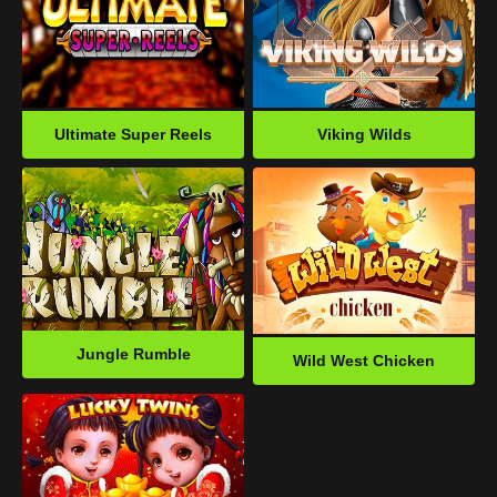
Ultimate Super Reels
Viking Wilds
Jungle Rumble
Wild West Chicken