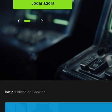
Jogar agora
Início
Política de Cookies