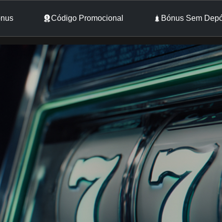
nus
Código Promocional
Bónus Sem Depó