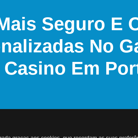
Mais Seguro E O
nalizadas No 
 Casino Em Por