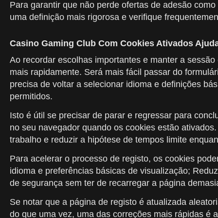
Para garantir que não perde ofertas de adesão como 
uma definição mais rigorosa e verifique frequenteme
Casino Gaming Club Com Cookies Ativados Ajuda
Ao recordar escolhas importantes e manter a sessão d
mais rapidamente. Será mais fácil passar do formulár
precisa de voltar a selecionar idioma e definições 
permitidos.
Isto é útil se precisar de parar e regressar para c
no seu navegador quando os cookies estão ativados. I
trabalho e reduzir a hipótese de tempos limite enqua
Para acelerar o processo de registo, os cookies pode
idioma e preferências básicas de visualização; Reduzi
de segurança sem ter de recarregar a página demasi
Se notar que a página de registo é atualizada aleat
do que uma vez, uma das correções mais rápidas é ativ