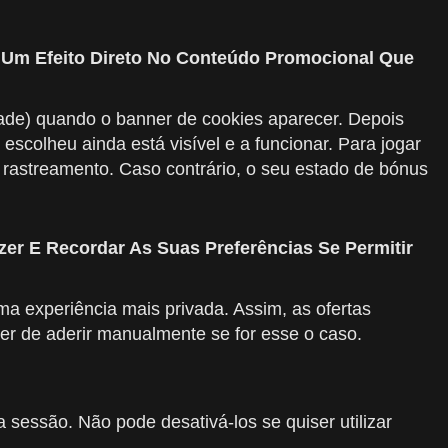
m Um Efeito Direto No Conteúdo Promocional Que
dade) quando o banner de cookies aparecer. Depois
scolheu ainda está visível e a funcionar. Para jogar
 rastreamento. Caso contrário, o seu estado de bónus
er E Recordar As Suas Preferências Se Permitir
uma experiência mais privada. Assim, as ofertas
er de aderir manualmente se for esse o caso.
sessão. Não pode desativá-los se quiser utilizar