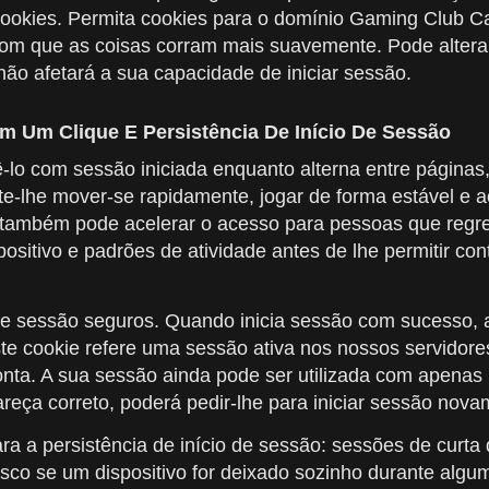
cookies. Permita cookies para o domínio Gaming Club Ca
 com que as coisas corram mais suavemente. Pode alter
ão afetará a sua capacidade de iniciar sessão.
 Um Clique E Persistência De Início De Sessão
o com sessão iniciada enquanto alterna entre páginas, 
te-lhe mover-se rapidamente, jogar de forma estável e 
e também pode acelerar o acesso para pessoas que regre
sitivo e padrões de atividade antes de lhe permitir contin
de sessão seguros. Quando inicia sessão com sucesso, a
e cookie refere uma sessão ativa nos nossos servidore
nta. A sua sessão ainda pode ser utilizada com apenas 
areça correto, poderá pedir-lhe para iniciar sessão nova
ara a persistência de início de sessão: sessões de curt
 risco se um dispositivo for deixado sozinho durante al