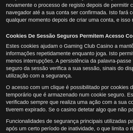
novamente o processo de registo depois de permitir 
navegador até a sua conta ser confirmada. Isto fará
qualquer momento depois de criar uma conta, e isso n
Cookies De Sessão Seguros Permitem Acesso Com
Estes cookies ajudam o Gaming Club Casino a mantê-l
informações repetidamente enquanto joga. Isto permi
menos interrupções. A persistência da palavra-pass
seguro da sessão verifica a sua sessão, sinais do dispo
utilização com a segurança.
O acesso com um clique é possibilitado por cookies 
temporário que é armazenado num cookie seguro. Est
verificado sempre que realiza uma ação com a sua co
tiverem expirado. Se o casino detetar algo que não p
Funcionalidades de segurança principais utilizadas p
após um certo período de inatividade, o que limita o