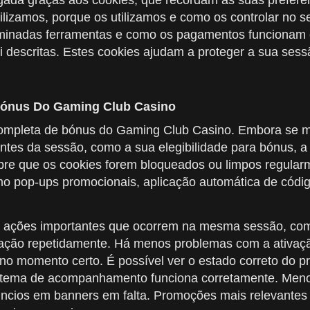
jogada graças aos cookies, que recordam as suas prefer
utilizamos, porque os utilizamos e como os controlar no
minadas ferramentas e como os pagamentos funcionam em 
 descritas. Estes cookies ajudam a proteger a sua sessão
 Bónus Do Gaming Club Casino
 completa de bónus do Gaming Club Casino. Embora se mo
antes da sessão, como a sua elegibilidade para bónus, a
mpre que os cookies forem bloqueados ou limpos regula
omo pop-ups promocionais, aplicação automática de cód
r ações importantes que ocorrem na mesma sessão, como 
irmação repetidamente. Há menos problemas com a ativa
 no momento certo. É possível ver o estado correto do p
istema de acompanhamento funciona corretamente. Menos 
úncios em banners em falta. Promoções mais relevantes