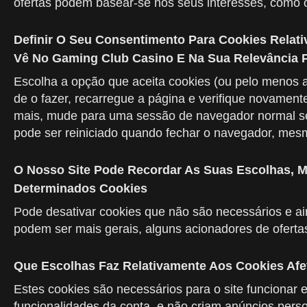
ofertas podem basear-se nos seus interesses, como o
Definir O Seu Consentimento Para Cookies Relat
Vê No Gaming Club Casino E Na Sua Relevância 
Escolha a opção que aceita cookies (ou pelo menos a
de o fazer, recarregue a página e verifique novament
mais, mude para uma sessão de navegador normal se u
pode ser reiniciado quando fechar o navegador, mesm
O Nosso Site Pode Recordar As Suas Escolhas, Mo
Determinados Cookies
Pode desativar cookies que não são necessários e aind
podem ser mais gerais, alguns acionadores de oferta
Que Escolhas Faz Relativamente Aos Cookies Afe
Estes cookies são necessários para o site funcionar 
funcionalidades da conta, e não criam anúncios pers