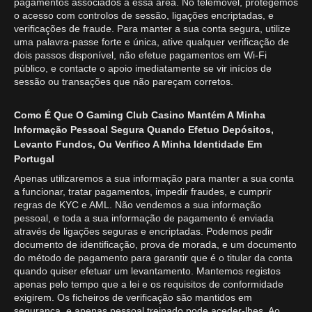
pagamentos associados a essa área. No telemóvel, protegemos
o acesso com controlos de sessão, ligações encriptadas, e
verificações de fraude. Para manter a sua conta segura, utilize
uma palavra-passe forte e única, ative qualquer verificação de
dois passos disponível, não efetue pagamentos em Wi-Fi
público, e contacte o apoio imediatamente se vir inícios de
sessão ou transações que não pareçam corretos.
Como É Que O Gaming Club Casino Mantém A Minha
Informação Pessoal Segura Quando Efetuo Depósitos,
Levanto Fundos, Ou Verifico A Minha Identidade Em
Portugal
Apenas utilizaremos a sua informação para manter a sua conta
a funcionar, tratar pagamentos, impedir fraudes, e cumprir
regras de KYC e AML. Não vendemos a sua informação
pessoal, e toda a sua informação de pagamento é enviada
através de ligações seguras e encriptadas. Podemos pedir
documento de identificação, prova de morada, e um documento
do método de pagamento para garantir que é o titular da conta
quando quiser efetuar um levantamento. Mantemos registos
apenas pelo tempo que a lei e os requisitos de conformidade
exigirem. Os ficheiros de verificação são mantidos em
segurança, e apenas pessoal treinado pode aceder-lhes. Ao