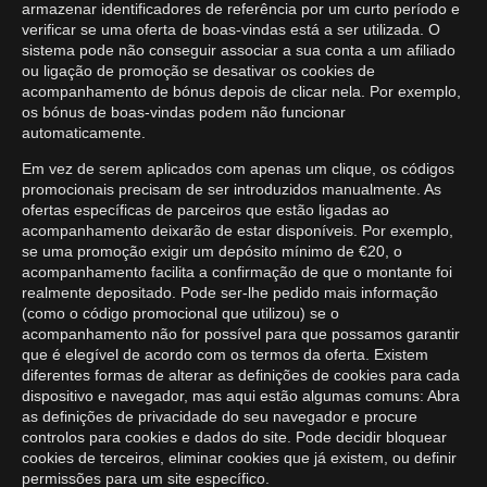
armazenar identificadores de referência por um curto período e
verificar se uma oferta de boas-vindas está a ser utilizada. O
sistema pode não conseguir associar a sua conta a um afiliado
ou ligação de promoção se desativar os cookies de
acompanhamento de bónus depois de clicar nela. Por exemplo,
os bónus de boas-vindas podem não funcionar
automaticamente.
Em vez de serem aplicados com apenas um clique, os códigos
promocionais precisam de ser introduzidos manualmente. As
ofertas específicas de parceiros que estão ligadas ao
acompanhamento deixarão de estar disponíveis. Por exemplo,
se uma promoção exigir um depósito mínimo de €20, o
acompanhamento facilita a confirmação de que o montante foi
realmente depositado. Pode ser-lhe pedido mais informação
(como o código promocional que utilizou) se o
acompanhamento não for possível para que possamos garantir
que é elegível de acordo com os termos da oferta. Existem
diferentes formas de alterar as definições de cookies para cada
dispositivo e navegador, mas aqui estão algumas comuns: Abra
as definições de privacidade do seu navegador e procure
controlos para cookies e dados do site. Pode decidir bloquear
cookies de terceiros, eliminar cookies que já existem, ou definir
permissões para um site específico.