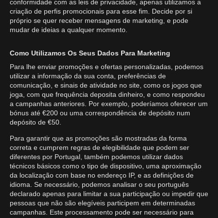
conformidade com as leis de privacidade, apenas utilizamos a
criação de perfis promocionais para esse fim. Decide por si
próprio se quer receber mensagens de marketing, e pode
mudar de ideias a qualquer momento.
Como Utilizamos Os Seus Dados Para Marketing
Para lhe enviar promoções e ofertas personalizadas, podemos
utilizar a informação da sua conta, preferências de
comunicação, e sinais de atividade no site, como os jogos que
joga, com que frequência deposita dinheiro, e como respondeu
a campanhas anteriores. Por exemplo, poderíamos oferecer um
bónus até €200 ou uma correspondência de depósito num
depósito de €50.
Para garantir que as promoções são mostradas da forma
correta e cumprem regras de elegibilidade que podem ser
diferentes por Portugal, também podemos utilizar dados
técnicos básicos como o tipo de dispositivo, uma aproximação
da localização com base no endereço IP, e as definições de
idioma. Se necessário, podemos analisar o seu português
declarado apenas para limitar a sua participação ou impedir que
pessoas que não são elegíveis participem em determinadas
campanhas. Este processamento pode ser necessário para