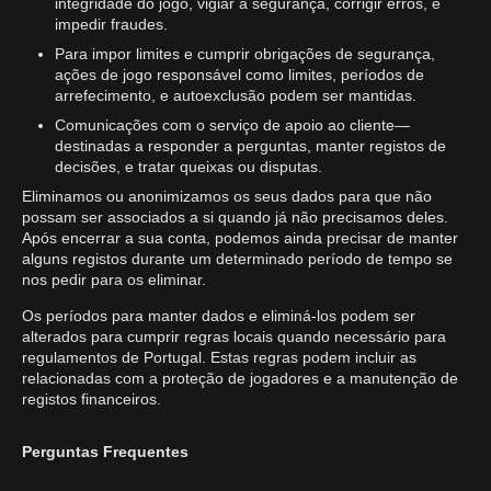
integridade do jogo, vigiar a segurança, corrigir erros, e
impedir fraudes.
Para impor limites e cumprir obrigações de segurança,
ações de jogo responsável como limites, períodos de
arrefecimento, e autoexclusão podem ser mantidas.
Comunicações com o serviço de apoio ao cliente—
destinadas a responder a perguntas, manter registos de
decisões, e tratar queixas ou disputas.
Eliminamos ou anonimizamos os seus dados para que não
possam ser associados a si quando já não precisamos deles.
Após encerrar a sua conta, podemos ainda precisar de manter
alguns registos durante um determinado período de tempo se
nos pedir para os eliminar.
Os períodos para manter dados e eliminá-los podem ser
alterados para cumprir regras locais quando necessário para
regulamentos de Portugal. Estas regras podem incluir as
relacionadas com a proteção de jogadores e a manutenção de
registos financeiros.
Perguntas Frequentes