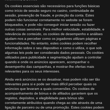
Os cookies essenciais são necessários para funções básicas
como início de sessão seguro no casino, continuidade de
sessão, prevenção de fraude, e proteção da conta. Estes
podem não funcionar corretamente no website se forem
bloqueados, e pode não conseguir iniciar sessão ou fazer
outras coisas sensíveis. Para melhor velocidade, estabilidade, e
relevância de conteúdo, os cookies de desempenho e análises
ajudam-nos a perceber como os jogadores utilizam páginas e
funcionalidades. No entanto, estes cookies podem recolher
informação sobre o seu dispositivo e como o utiliza, o que sob
algumas leis pode ser considerado dados pessoais. Os cookies
utilizados para publicidade e segmentação ajudam a controlar
quando e onde os anúncios aparecem, acompanhar o
desempenho das campanhas, e mostrar-lhe ofertas mais
relevantes para os seus interesses.
Ainda verá anúncios se os desativar, mas podem não ser tão
relevantes para si e pode ser mais difícil perceber quais os
anúncios que levaram a quais conversões. Os cookies de
acompanhamento de bónus e de afiliados garantem que os
registos, depósitos, e elegibilidade para bónus são
corretamente atribuídos quando chega ao site através de uma
ligação de parceiro ou de uma promoção. Estes cookies podem