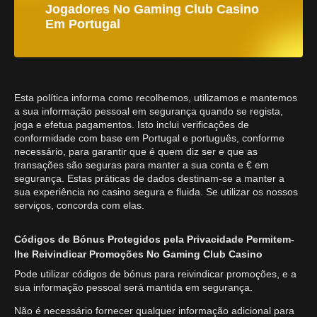
Jogadores No Gaming Club Casino
Em Portugal
Esta política informa como recolhemos, utilizamos e mantemos
a sua informação pessoal em segurança quando se regista,
joga e efetua pagamentos. Isto inclui verificações de
conformidade com base em Portugal e português, conforme
necessário, para garantir que é quem diz ser e que as
transações são seguras para manter a sua conta e € em
segurança. Estas práticas de dados destinam-se a manter a
sua experiência no casino segura e fluida. Se utilizar os nossos
serviços, concorda com elas.
Códigos de Bónus Protegidos pela Privacidade Permitem-
lhe Reivindicar Promoções No Gaming Club Casino
Pode utilizar códigos de bónus para reivindicar promoções, e a
sua informação pessoal será mantida em segurança.
Não é necessário fornecer qualquer informação adicional para