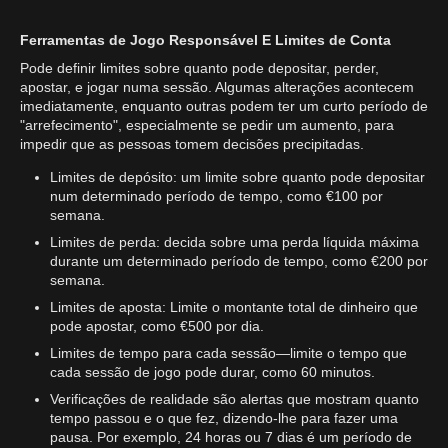
Ferramentas de Jogo Responsável E Limites de Conta
Pode definir limites sobre quanto pode depositar, perder,
apostar, e jogar numa sessão. Algumas alterações acontecem
imediatamente, enquanto outras podem ter um curto período de
"arrefecimento", especialmente se pedir um aumento, para
impedir que as pessoas tomem decisões precipitadas.
Limites de depósito: um limite sobre quanto pode depositar
num determinado período de tempo, como €100 por
semana.
Limites de perda: decida sobre uma perda líquida máxima
durante um determinado período de tempo, como €200 por
semana.
Limites de aposta: Limite o montante total de dinheiro que
pode apostar, como €500 por dia.
Limites de tempo para cada sessão—limite o tempo que
cada sessão de jogo pode durar, como 60 minutos.
Verificações de realidade são alertas que mostram quanto
tempo passou e o que fez, dizendo-lhe para fazer uma
pausa. Por exemplo, 24 horas ou 7 dias é um período de