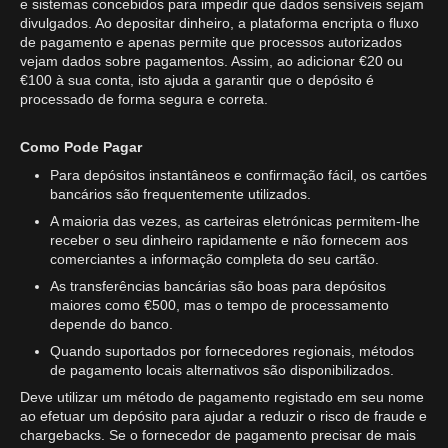
e sistemas concebidos para impedir que dados sensíveis sejam
divulgados. Ao depositar dinheiro, a plataforma encripta o fluxo
de pagamento e apenas permite que processos autorizados
vejam dados sobre pagamentos. Assim, ao adicionar €20 ou
€100 à sua conta, isto ajuda a garantir que o depósito é
processado de forma segura e correta.
Como Pode Pagar
Para depósitos instantâneos e confirmação fácil, os cartões
bancários são frequentemente utilizados.
A maioria das vezes, as carteiras eletrónicas permitem-lhe
receber o seu dinheiro rapidamente e não fornecem aos
comerciantes a informação completa do seu cartão.
As transferências bancárias são boas para depósitos
maiores como €500, mas o tempo de processamento
depende do banco.
Quando suportados por fornecedores regionais, métodos
de pagamento locais alternativos são disponibilizados.
Deve utilizar um método de pagamento registado em seu nome
ao efetuar um depósito para ajudar a reduzir o risco de fraude e
chargebacks. Se o fornecedor de pagamento precisar de mais