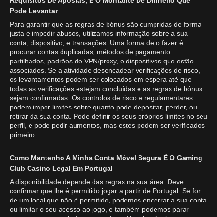
Requisitos De Apostas, E O Montante De Dinheiro Que
Pode Levantar
Para garantir que as regras de bónus são cumpridas de forma
justa e impedir abusos, utilizamos informação sobre a sua
conta, dispositivo, e transações. Uma forma de o fazer é
procurar contas duplicadas, métodos de pagamento
partilhados, padrões de VPN/proxy, e dispositivos que estão
associados. Se a atividade desencadear verificações de risco,
os levantamentos podem ser colocados em espera até que
todas as verificações estejam concluídas e as regras de bónus
sejam confirmadas. Os controlos de risco e regulamentares
podem impor limites sobre quanto pode depositar, perder, ou
retirar da sua conta. Pode definir os seus próprios limites no seu
perfil, e pode pedir aumentos, mas estes podem ser verificados
primeiro.
Como Mantenho A Minha Conta Móvel Segura É O Gaming
Club Casino Legal Em Portugal
A disponibilidade depende das regras na sua área. Deve
confirmar que lhe é permitido jogar a partir de Portugal. Se for
de um local que não é permitido, podemos encerrar a sua conta
ou limitar o seu acesso ao jogo, e também podemos parar